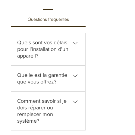
Questions fréquentes
Quels sont vos délais
pour l'installation d'un
appareil?
Nos délais d’installation sont
Quelle est la garantie
très courts! Habituellement,
que vous offrez?
nous sommes en mesure
d’installer votre nouvel
Tous nos appareils sont
appareil en 24 à 48 heures.
Comment savoir si je
accompagnés d’une
dois réparer ou
garantie du manufacturier.
remplacer mon
Nous offrons également une
système?
garantie sur la main-
d'œuvre. La durée des
Si votre appareil a plus de